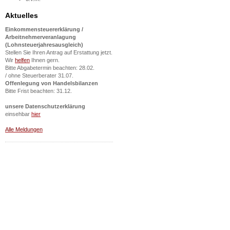
Aktuelles
Einkommensteuererklärung /
Arbeitnehmerveranlagung
(Lohnsteuerjahresausgleich)
Stellen Sie Ihren Antrag auf Erstattung jetzt.
Wir
helfen
Ihnen gern.
Bitte Abgabetermin beachten: 28.02.
/ ohne Steuerberater 31.07.
Offenlegung von Handelsbilanzen
Bitte Frist beachten: 31.12.
unsere Datenschutzerklärung
einsehbar
hier
Alle Meldungen
steuerberater kassel kanzlei
Brede - wirtschaftsprüfer und
steuerberater kassel