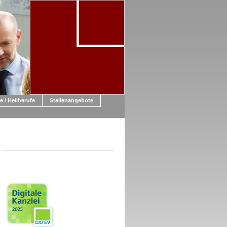
e / Heilberufe
Stellenangebote