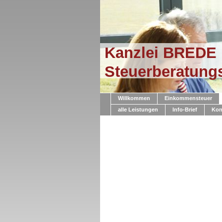
Kanzlei BREDE
Steuerberatung
Willkommen
Einkommensteuer
alle Leistungen
Info-Brief
Kon